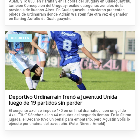
ASME y Tc 850, en Paraná y en la costa del Uruguay en Gualeguaychu,
también Concepción del Uruguay recibió categorías zonales de la
provincia de Buenos Aires. En Gualeguaychu estuvieron presentes
pilotos de Urdinarrain donde Adrián Waistein fue otra vez el ganador
en Karting Asfalto de Gualeguaychu.
DEPORTES
Deportivo Urdinarrain frenó a Juventud Unida
luego de 19 partidos sin perder
El conjunto azul se impuso 1-0 en un final dramático, con un gol de
Axel “Tito” Sánchez a los 44 minutos del segundo tiempo. En la última
jugada, el Decano tuvo un penal para empatarlo, pero Agustín Solís lo
ejecutó por encima del travesaño. (Foto: Nieves Arnold)