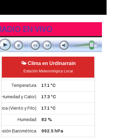
RADIO EN VIVO
🌤 Clima en Urdinarrain
Estación Meteorológica Local