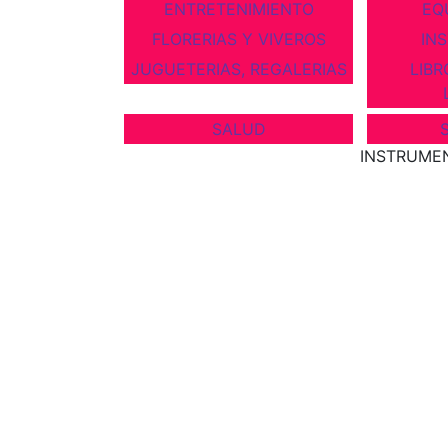
ENTRETENIMIENTO
EQ
FLORERIAS Y VIVEROS
IN
JUGUETERIAS, REGALERIAS
LIBR
SALUD
INSTRUME