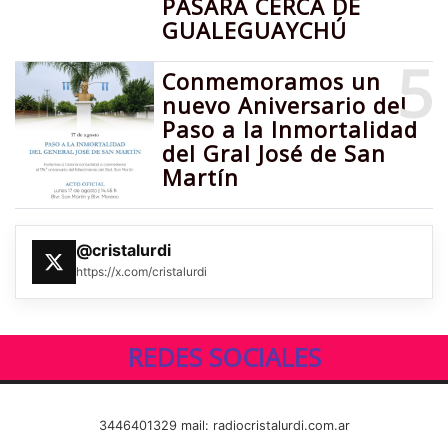
PASARÁ CERCA DE
GUALEGUAYCHÚ
5
Conmemoramos un
nuevo Aniversario del
Paso a la Inmortalidad
del Gral José de San
Martín
@cristalurdi
https://x.com/cristalurdi
REDES SOCIALES
3446401329 mail: radiocristalurdi.com.ar