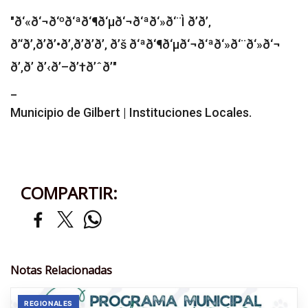
"ð‘«ð‘¬ð‘ºð‘ªð‘¶ð‘µð‘¬ð‘ªð‘»ð‘¨Ì ð’ð’‚
ð’‘ð’‚ð’ð’•ð’‚ð’ð’ð’‚ ð’š ð‘ªð‘¶ð‘µð‘¬ð‘ªð‘»ð‘¨ð‘»ð‘¬
ð’‚ð’ ð’‹ð’–ð’†ð’ˆð’"
_
Municipio de Gilbert | Instituciones Locales.
COMPARTIR:
Notas Relacionadas
REGIONALES